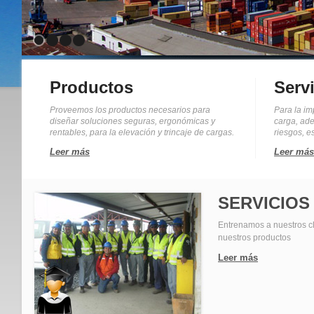
Productos
Serv
Proveemos los productos necesarios para
Para la im
diseñar soluciones seguras, ergonómicas y
carga, ad
rentables, para la elevación y trincaje de cargas.
riesgos, es
Leer más
Leer más
SERVICIOS
Entrenamos a nuestros c
nuestros productos
Leer más